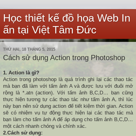
Học thiết kế đồ họa Web In
ấn tại Việt Tâm Đức
THỨ HAI, 18 THÁNG 5, 2015
Cách sử dụng Action trong Photoshop
1. Action là gì?
Action trong photoshop là quá trình ghi lại các thao tác
mà bạn đã làm với tấm ảnh A và được lưu với đuôi mở
rộng là *.atn (action). Với tấm ảnh B,C,D… bạn cũng
thực hiện tương tự các thao tác như tấm ảnh A, thì lúc
này bạn nên sử dụng action để tiết kiệm thời gian. Action
sẽ có nhiệm vụ tự động thực hiện lại các thao tác mà
bạn làm cho tấm ảnh A để áp dụng cho tấm ảnh B,C,D…
một cách nhanh chóng và chính xác.
2.Cách sử dụng: