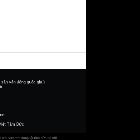
c
 sân vận động quốc gia.)
i
com
Việt Tâm Đức
i oto
|
viet tam duc
|
việt tâm đức hà nội