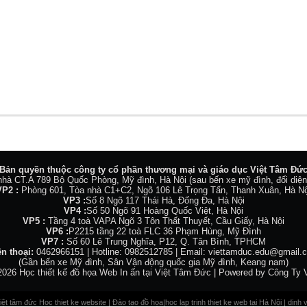
Bản quyền thuộc công ty cổ phần thương mại và giáo dục Việt Tâm Đứ
hà CT.A 789 Bộ Quốc Phòng, Mỹ đình, Hà Nội (sau bến xe mỹ đình, đối diện
VP2 :
Phòng 601, Tòa nhà C1+C2, Ngõ 106 Lê Trọng Tấn, Thanh Xuân, Hà Nộ
VP3 :
Số 8 Ngõ 117 Thái Hà, Đống Đa, Hà Nội
VP4 :
Số 50 Ngõ 91 Hoàng Quốc Việt, Hà Nội
VP5 :
Tầng 4 toà VAPA Ngõ 3 Tôn Thất Thuyết, Cầu Giấy, Hà Nội
VP6 :
P2215 tầng 22 toà FLC 36 Phạm Hùng, Mỹ Đình
VP7 :
Số 60 Lê Trung Nghĩa, P12, Q. Tân Bình, TPHCM
ện thoại:
0462966151 | Hotline: 0982512785 | Email: viettamduc.edu@gmail.
(Gần bến xe Mỹ đình, Sân Vận động quốc gia Mỹ đình, Keang nam)
2026
Học thiết kế đồ họa Web In ấn tại Việt Tâm Đức
| Powered by
Công Ty 
iệt tâm đức
Hoc thiet ke website
|
Đào tạo đồ họa
|
hoc lap trinh thiet ke web
tại Hà Nội |
dinh v