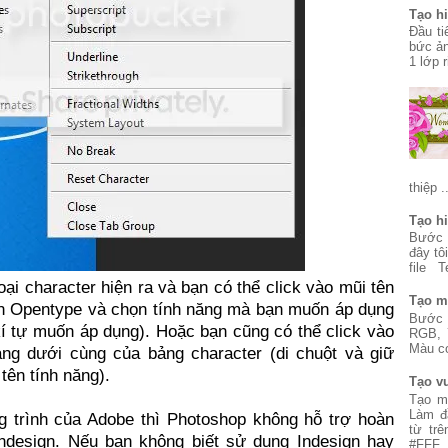
Tạo h
Đầu ti
bức ản
1 lớp 
thiệp .
Tạo h
Bước 1
đây tô
file T
ại character hiện ra và bạn có thể click vào mũi tên
Tạo mộ
ọn Opentype và chọn tính năng mà bạn muốn áp dụng
Bước 
í tự muốn áp dụng). Hoặc bạn cũng có thể click vào
RGB, 
Màu cơ
ng dưới cùng của bảng character (di chuột và giữ
tên tính năng).
Tạo v
Tạo m
Làm đ
g trình của Adobe thì Photoshop không hỗ trợ hoàn
từ tr
ndesign. Nếu bạn không biết sử dụng Indesign hay
#FFF..