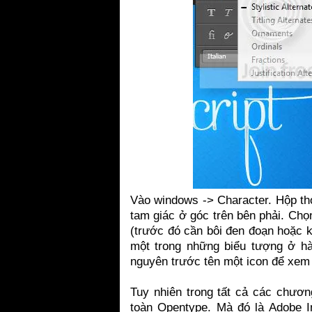
Vào windows -> Character. Hộp tho
tam giác ở góc trên bên phải. Ch
(trước đó cần bôi đen đoạn hoặc k
một trong những biểu tượng ở hà
nguyên trước tên một icon để xem 
Tuy nhiên trong tất cả các chươn
toàn Opentype. Mà đó là Adobe I