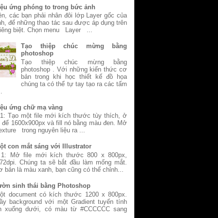
iệu ứng phóng to trong bức ảnh
ên, các bạn phải nhân đôi lớp Layer gốc của
h, để những thao tác sau được áp dụng trên
riêng biệt. Chọn menu Layer ...
Tạo thiệp chúc mừng bằng
photoshop
Tạo thiệp chúc mừng bằng
photoshop . Với những kiến thức cơ
bản trong khi học thiết kế đồ họa
chúng ta có thể tự tay tạo ra các tấm
..
iệu ứng chữ mạ vàng
: Tạo một file mới kích thước tùy thích, ở
i để 1600x900px và fill nó bằng màu đen. Mở
exture trong nguyên liệu ra ...
t con mắt sáng với Illustrator
1: Mở file mới kích thước 800 x 800px,
72dpi. Chúng ta sẽ bắt đầu làm mống mắt.
 bản là màu xanh, bạn cũng có thể chỉnh...
ườn sinh thái bằng Photoshop
ột document có kích thước 1200 x 800px.
ầy background với một Gradient tuyến tính
ên xuống dưới, có màu từ #CCCCCC sang
.