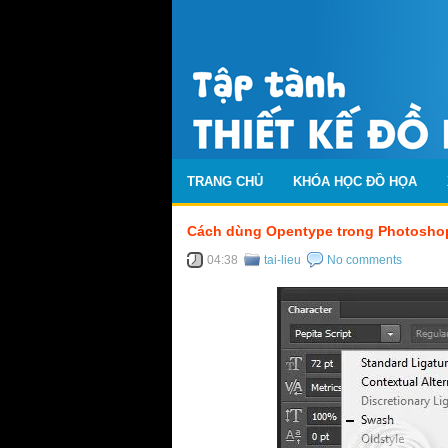
TRANG CHỦ
KHÓA HỌC ĐỒ HỌA
Cách dùng Opentype trong Photosho
04:38
tai-lieu
No comments