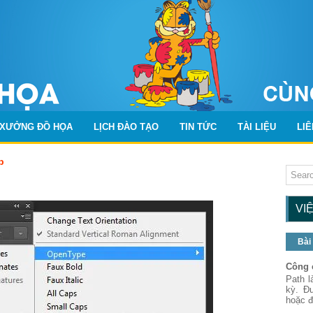
XƯỞNG ĐỒ HỌA
LỊCH ĐÀO TẠO
TIN TỨC
TÀI LIỆU
LIÊ
p
VI
Bài
Công 
Path l
kỳ. Đ
hoặc đ