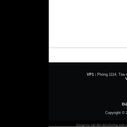
VP1 :
Phòng 1114, Tòa n
Đi
Copyright ©
Design by
việt tâm đức
|
Xưởng web v