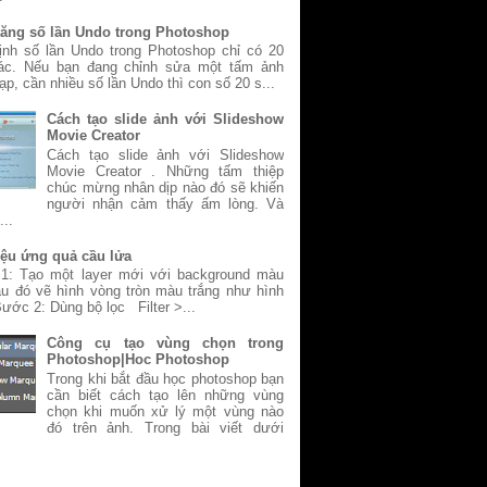
tăng số lần Undo trong Photoshop
ịnh số lần Undo trong Photoshop chỉ có 20
tác. Nếu bạn đang chỉnh sửa một tấm ảnh
ạp, cần nhiều số lần Undo thì con số 20 s...
Cách tạo slide ảnh với Slideshow
Movie Creator
Cách tạo slide ảnh với Slideshow
Movie Creator . Những tấm thiệp
chúc mừng nhân dịp nào đó sẽ khiến
người nhận cảm thấy ấm lòng. Và
...
iệu ứng quả cầu lửa
1: Tạo một layer mới với background màu
u đó vẽ hình vòng tròn màu trắng như hình
ước 2: Dùng bộ lọc Filter >...
Công cụ tạo vùng chọn trong
Photoshop|Hoc Photoshop
Trong khi bắt đầu học photoshop bạn
cần biết cách tạo lên những vùng
chọn khi muốn xử lý một vùng nào
đó trên ảnh. Trong bài viết dưới