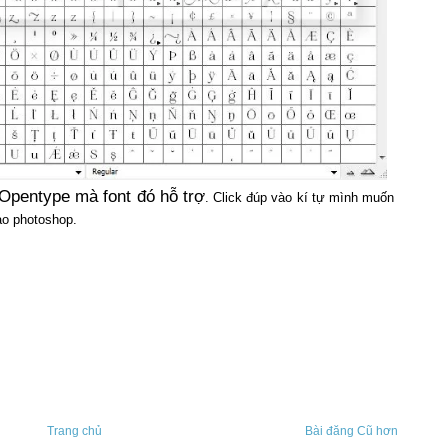
Opentype mà font đó hỗ trợ
. Click đúp vào kí tự mình muốn
vào photoshop.
Trang chủ
Bài đăng Cũ hơn