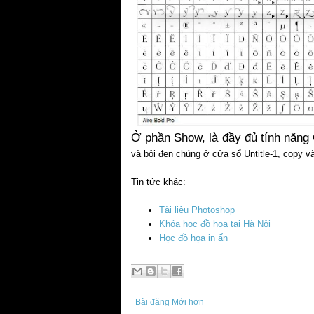
Ở phần Show, là đầy đủ tính năng 
và bôi đen chúng ở cửa sổ Untitle-1, copy 
Tin tức khác:
Tài liệu Photoshop
Khóa học đồ họa tại Hà Nội
Học đồ họa in ấn
Bài đăng Mới hơn