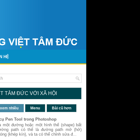
N HỆ
ỆT TÂM ĐỨC VỚI XÃ HỘI
 xem nhiều
Menu
Bài cũ hơn
cụ Pen Tool trong Photoshop
à một đường hoặc một hình thể (shape) bất
ường path có thể là đường path mở (hở)
óng (khép kín), và ta có thể chỉnh sửa đ...