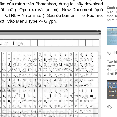
hẩm của mình trên Photoshop, đừng lo, hãy download
Cách 
à tốt nhất). Open ra và tạo một New Document (quá
Mặc đ
 – CTRL + N rồi Enter). Sau đó bạn ấn T rồi kéo một
thao 
phức t
text. Vào Menu Type -> Glyph.
học thi
Tạo h
Bước 
đen sa
dưới B
đây...