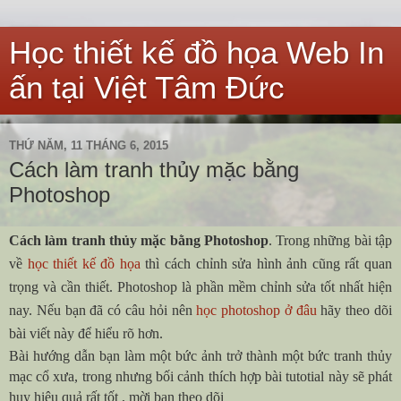
Học thiết kế đồ họa Web In
ấn tại Việt Tâm Đức
THỨ NĂM, 11 THÁNG 6, 2015
Cách làm tranh thủy mặc bằng
Photoshop
Cách làm tranh thủy mặc bằng Photoshop
. Trong những bài tập
về
học thiết kế đồ họa
thì cách chỉnh sửa hình ảnh cũng rất quan
trọng và cần thiết. Photoshop là phần mềm chỉnh sửa tốt nhất hiện
nay. Nếu bạn đã có câu hỏi nên
học photoshop ở đâu
hãy theo dõi
bài viết này để hiểu rõ hơn.
Bài hướng dẫn bạn làm một bức ảnh trở thành một bức tranh thủy
mạc cổ xưa, trong nhưng bối cảnh thích hợp bài tutotial này sẽ phát
huy hiệu quả rất tốt , mời bạn theo dõi