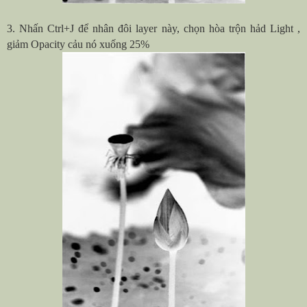
3. Nhấn Ctrl+J để nhân đôi layer này, chọn hòa trộn hảd Light ,
giảm Opacity cảu nó xuống 25%